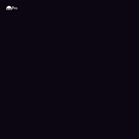
Kraken
Pro