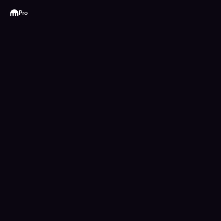
Kraken
Pro