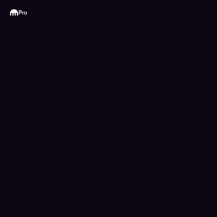
Kraken
Pro