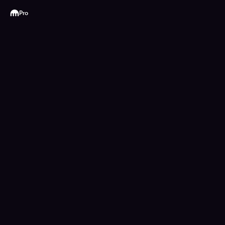
Kraken
Pro