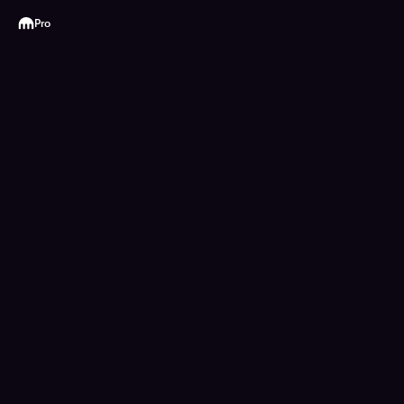
Kraken
Pro