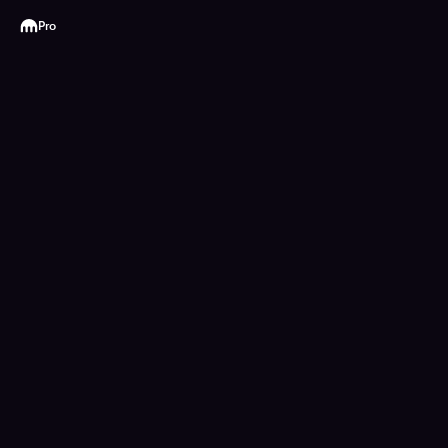
Kraken
Pro