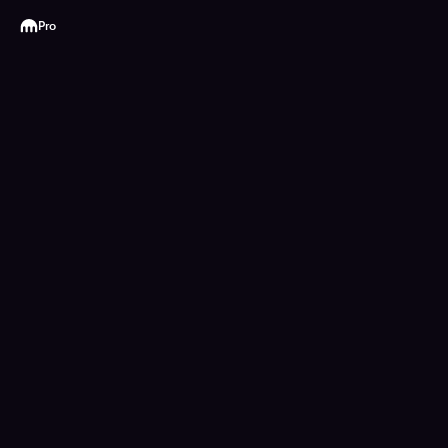
Kraken
Pro