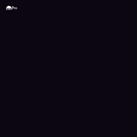
Kraken
Pro