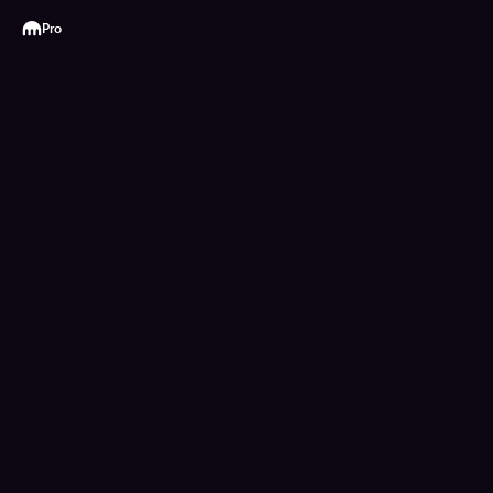
Kraken
Pro