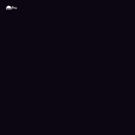
Kraken
Pro