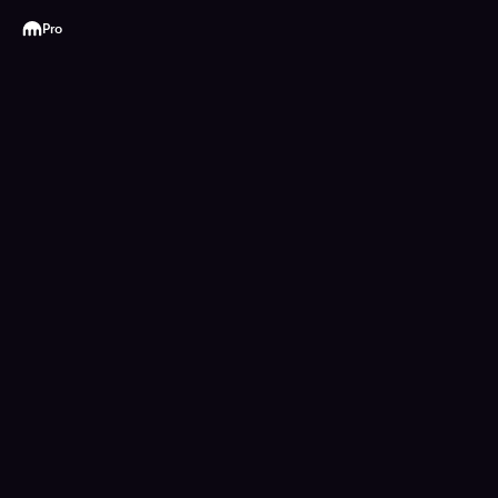
Kraken
Pro