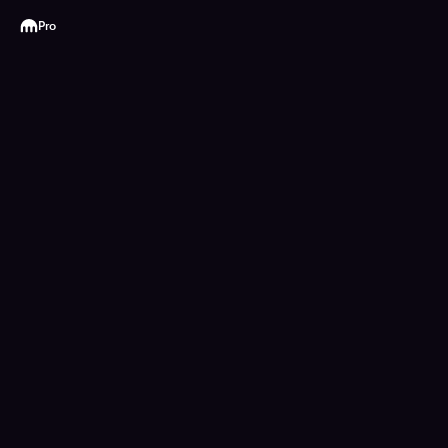
Kraken
Pro