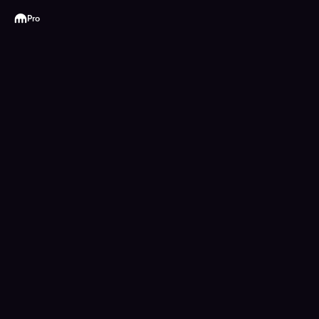
Kraken
Pro