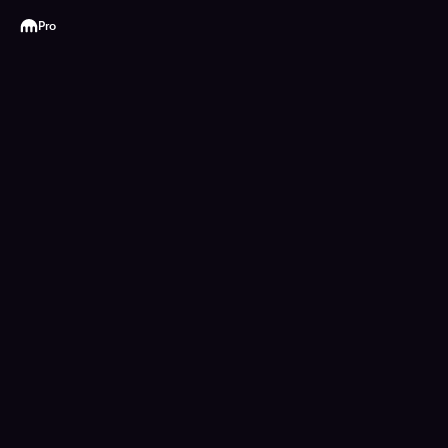
Kraken
Pro