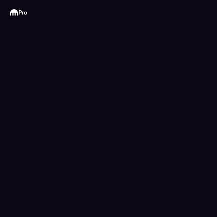
Kraken
Pro