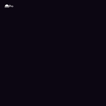
Kraken
Pro