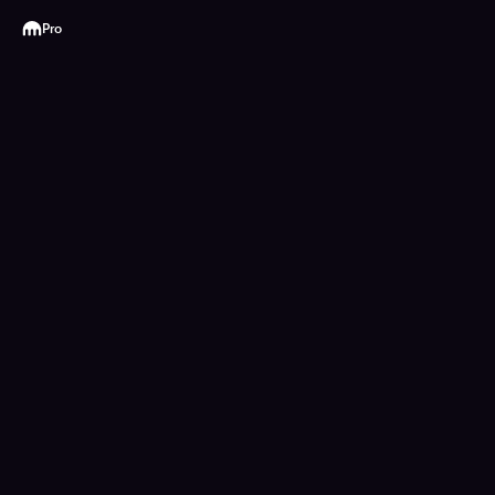
Kraken
Pro