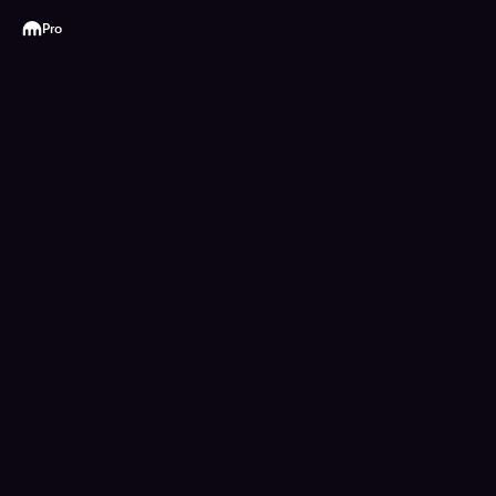
Kraken
Pro