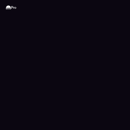
Kraken
Pro