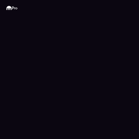
Kraken
Pro