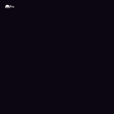
Kraken
Pro