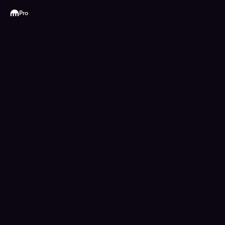
Kraken
Pro