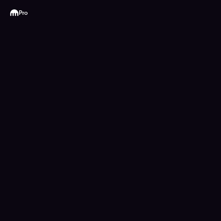
Kraken
Pro