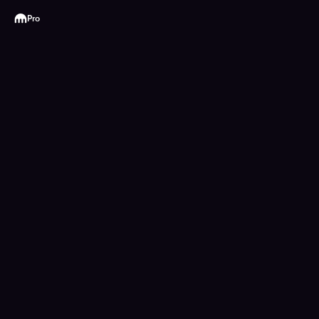
Kraken
Pro