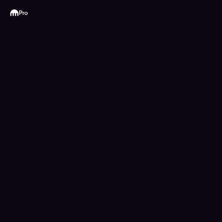
Kraken
Pro