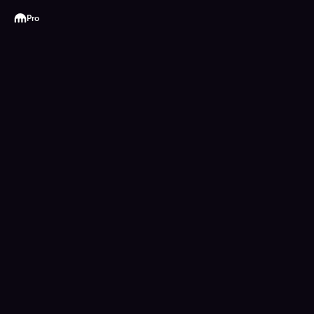
Kraken
Pro