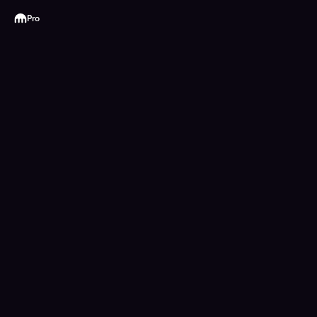
Kraken
Pro