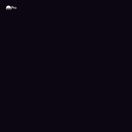
Kraken
Pro