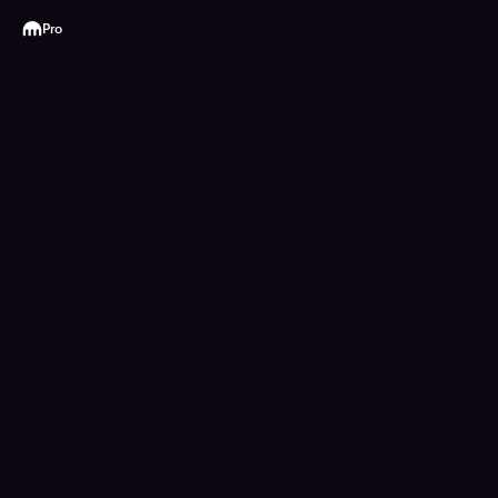
Kraken
Pro