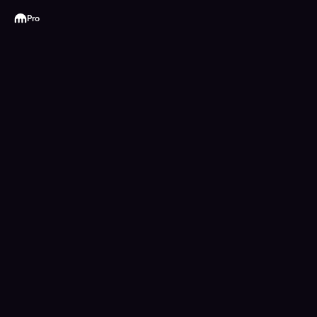
Kraken
Pro