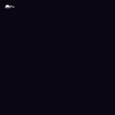
Kraken
Pro