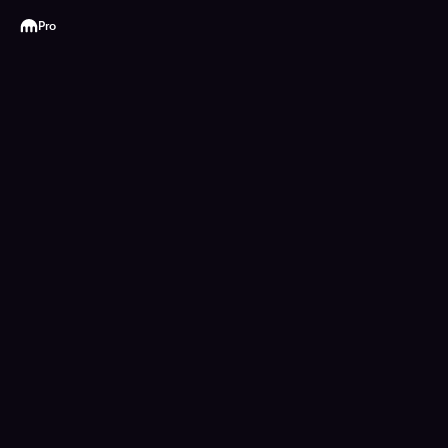
Kraken
Pro