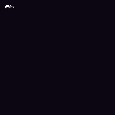
Kraken
Pro