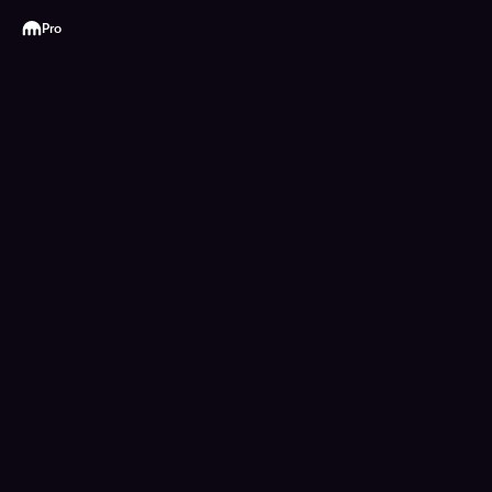
Kraken
Pro