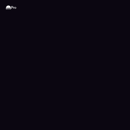
Kraken
Pro