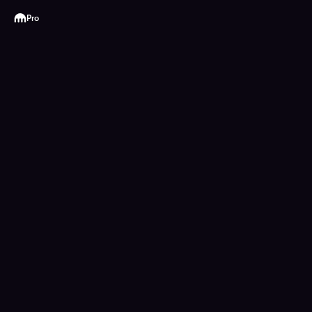
Kraken
Pro