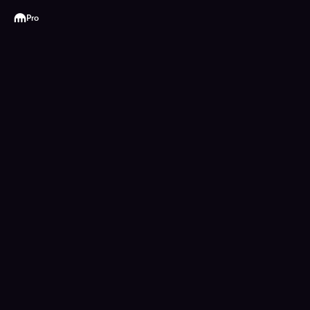
Kraken
Pro