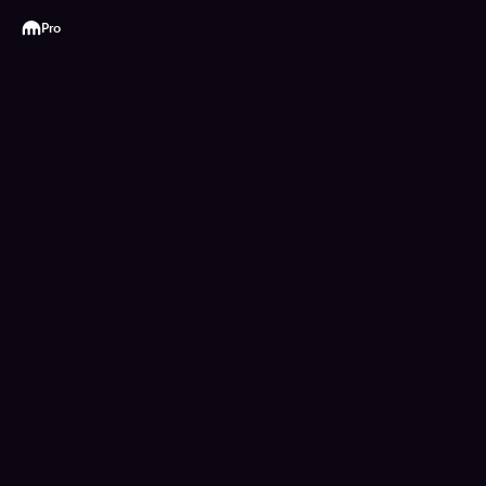
Kraken
Pro