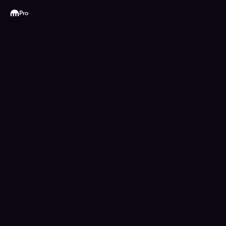
Kraken
Pro