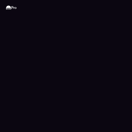
Kraken
Pro