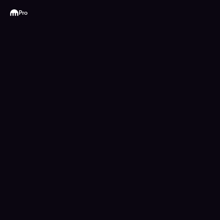
Kraken
Pro