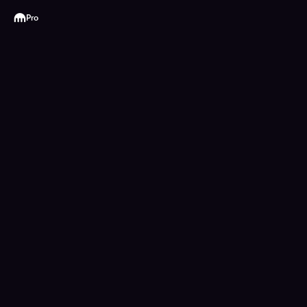
Kraken
Pro