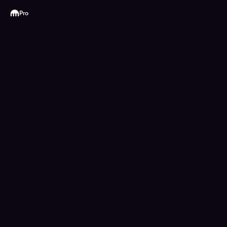
Kraken
Pro