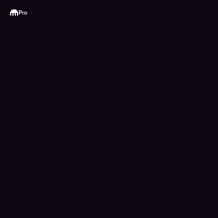
Kraken
Pro