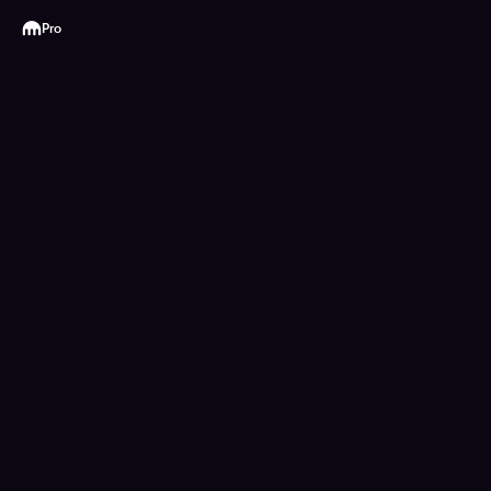
Kraken
Pro