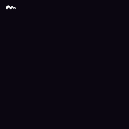
Kraken
Pro