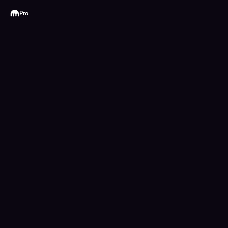
Kraken
Pro