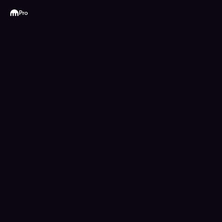
Kraken
Pro