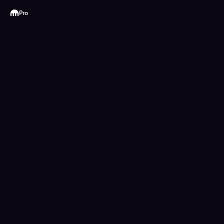
Kraken
Pro