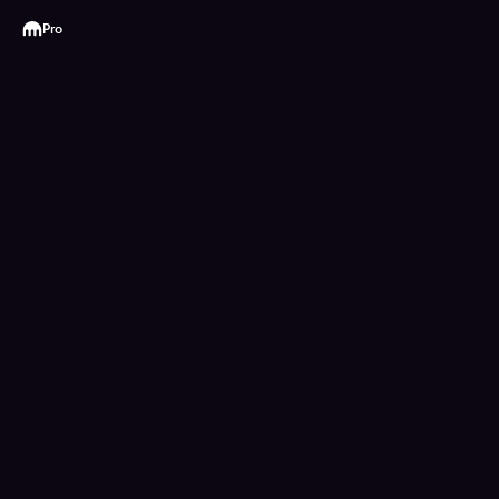
Kraken
Pro